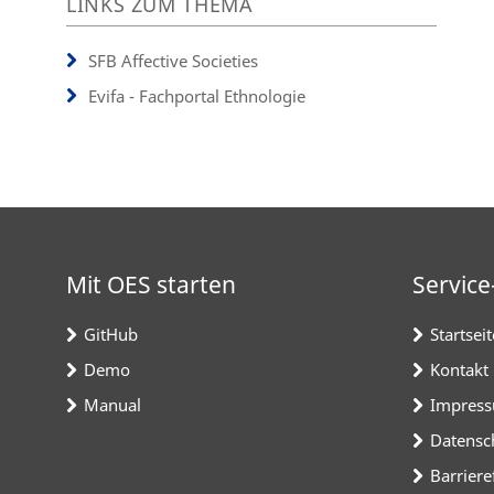
LINKS ZUM THEMA
SFB Affective Societies
Evifa - Fachportal Ethnologie
Mit OES starten
Service
GitHub
Startseit
Demo
Kontakt
Manual
Impres
Datensc
Barriere