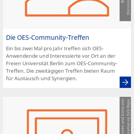
Die OES-Community-Treffen
Ein bis zwei Mal pro Jahr treffen sich OES-
Anwendende und Interessierte vor Ort an der
Freien Universität Berlin zum OES-Community-
Treffen. Die zweitägigen Treffen bieten Raum
für Austausch und Synergien.
B
i
l
d
q
u
e
l
l
e
:
V
e
k
t
o
r
e
n
u
n
d
I
c
o
n
s
v
o
n
D
o
n
n
n
n
o
u
n
t
e
r
G
P
L
L
i
c
e
n
s
e
v
i
a
S
V
G
R
e
p