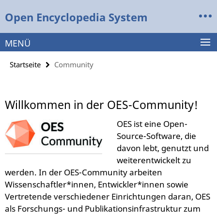
Springe
Service-
Open Encyclopedia System
direkt
Navigation
zu
Inhalt
MENÜ
Startseite
Community
Willkommen in der OES-Community!
OES ist eine Open-
Source-Software, die
davon lebt, genutzt und
weiterentwickelt zu
werden. In der OES-Community arbeiten
Wissenschaftler*innen, Entwickler*innen sowie
Vertretende verschiedener Einrichtungen daran, OES
als Forschungs- und Publikationsinfrastruktur zum