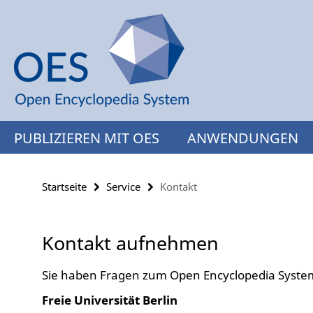
Springe
Service-
direkt
Navigation
zu
Inhalt
PUBLIZIEREN MIT OES
ANWENDUNGEN
Startseite
Service
Kontakt
Kontakt aufnehmen
Sie haben Fragen zum Open Encyclopedia System
Freie Universität Berlin