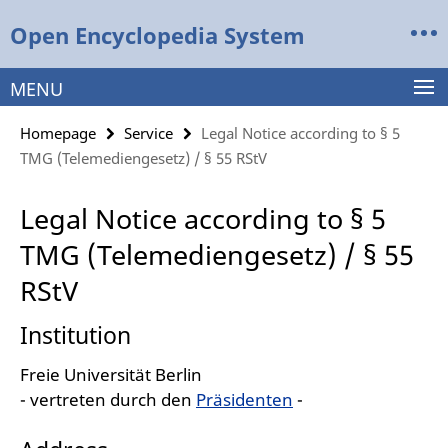
Springe
Service
Open Encyclopedia System
direkt
Navigation
zu
Inhalt
MENU
Homepage
Service
Legal Notice according to § 5
TMG (Telemediengesetz) / § 55 RStV
Legal Notice according to § 5
TMG (Telemediengesetz) / § 55
RStV
Institution
Freie Universität Berlin
- vertreten durch den
Präsidenten
-