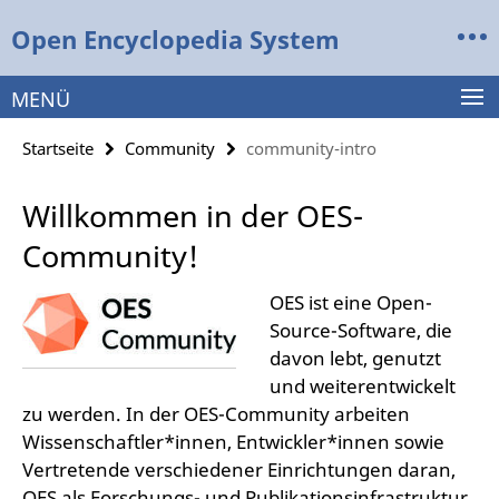
Springe
Service-
Open Encyclopedia System
direkt
Navigation
zu
Inhalt
MENÜ
Startseite
Community
community-intro
Willkommen in der OES-
Community!
OES ist eine Open-
Source-Software, die
davon lebt, genutzt
und weiterentwickelt
zu werden. In der OES-Community arbeiten
Wissenschaftler*innen, Entwickler*innen sowie
Vertretende verschiedener Einrichtungen daran,
OES als Forschungs- und Publikationsinfrastruktur