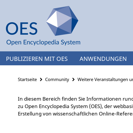
Springe
Service-
direkt
Navigation
zu
Inhalt
PUBLIZIEREN MIT OES
ANWENDUNGEN
Startseite
Community
Weitere Veranstaltungen 
In diesem Bereich finden Sie Informationen r
zu Open Encyclopedia System (OES), der webbas
Erstellung von wissenschaftlichen Online-Refe