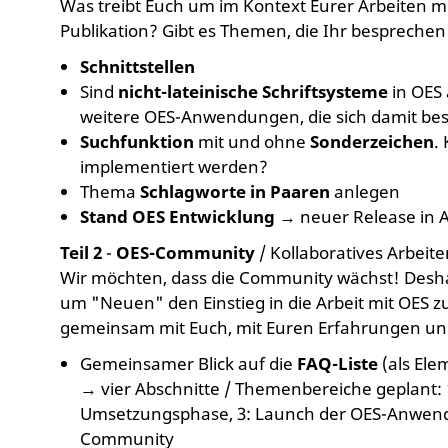
Was treibt Euch um im Kontext Eurer Arbeiten mit
Publikation? Gibt es Themen, die Ihr bespreche
Schnittstellen
Sind
nicht-lateinische Schriftsysteme
in OES 
weitere OES-Anwendungen, die sich damit be
Suchfunktion
mit und ohne
Sonderzeichen
.
implementiert werden?
Thema
Schlagworte in Paaren
anlegen
Stand OES Entwicklung
→ neuer Release in A
Teil 2
-
OES-Community
/ Kollaboratives Arbeit
Wir möchten, dass die Community wächst! Deshalb
um "Neuen" den Einstieg in die Arbeit mit OES z
gemeinsam mit Euch, mit Euren Erfahrungen und 
Gemeinsamer Blick auf die
FAQ-Liste
(als El
→ vier Abschnitte / Themenbereiche geplant:
Umsetzungsphase, 3: Launch der OES-Anwendu
Community