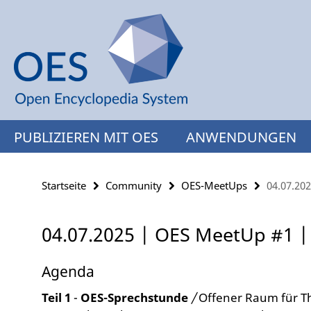
Springe
Service-
direkt
Navigation
zu
Inhalt
PUBLIZIEREN MIT OES
ANWENDUNGEN
Startseite
Community
OES-MeetUps
04.07.20
04.07.2025 | OES MeetUp #1 |
Agenda
Teil 1
-
OES-Sprechstunde
/
Offener Raum für T