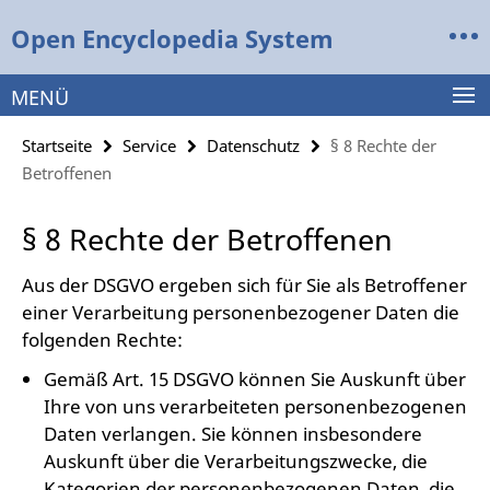
Springe
Service-
Open Encyclopedia System
direkt
Navigation
zu
Inhalt
MENÜ
Startseite
Service
Datenschutz
§ 8 Rechte der
Betroffenen
§ 8 Rechte der Betroffenen
Aus der DSGVO ergeben sich für Sie als Betroffener
einer Verarbeitung personenbezogener Daten die
folgenden Rechte:
Gemäß Art. 15 DSGVO können Sie Auskunft über
Ihre von uns verarbeiteten personenbezogenen
Daten verlangen. Sie können insbesondere
Auskunft über die Verarbeitungszwecke, die
Kategorien der personenbezogenen Daten, die