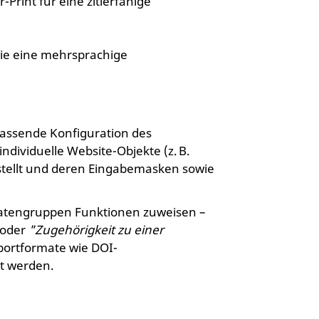
rint für eine zitierfähige
ie eine mehrsprachige
fassende Konfiguration des
ividuelle Website-Objekte (z. B.
rstellt und deren Eingabemasken sowie
atengruppen Funktionen zuweisen –
oder
"Zugehörigkeit zu einer
portformate wie DOI-
et werden.