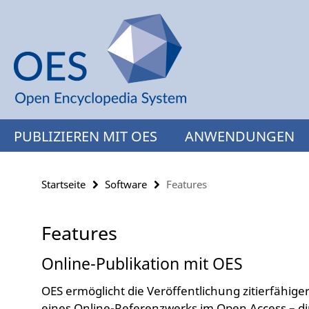
Springe
Service-
direkt
Navigation
zu
Inhalt
PUBLIZIEREN MIT OES
ANWENDUNGEN
Startseite
Software
Features
Features
Online-Publikation mit OES
OES ermöglicht die Veröffentlichung zitierfähiger,
eines Online-Referenzwerks im Open Access – d