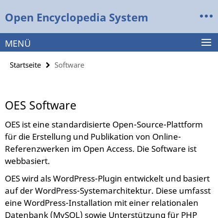
Springe
Service-
Open Encyclopedia System
direkt
Navigation
zu
Inhalt
MENÜ
Startseite
Software
OES Software
OES ist eine standardisierte Open-Source-Plattform
für die Erstellung und Publikation von Online-
Referenzwerken im Open Access. Die Software ist
webbasiert.
OES wird als WordPress-Plugin entwickelt und basiert
auf der WordPress-Systemarchitektur. Diese umfasst
eine WordPress-Installation mit einer relationalen
Datenbank (MySQL) sowie Unterstützung für PHP