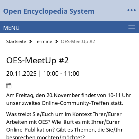
Springe
Service-
Open Encyclopedia System
direkt
Navigation
zu
Inhalt
MENÜ
Startseite
Termine
OES-MeetUp #2
OES-MeetUp #2
20.11.2025 | 10:00 - 11:00
Am Freitag, den 20.November findet von 10-11 Uhr
unser zweites Online-Community-Treffen statt.
Was treibt Sie/Euch um im Kontext Ihrer/Eurer
Arbeiten mit OES? Wie läuft es mit Ihrer/Eurer
Online-Publikation? Gibt es Themen, die Sie/Ihr
besprechen möchten/möchtet?