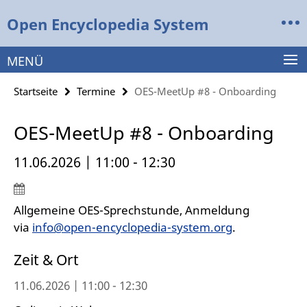
Springe
Service-
Open Encyclopedia System
direkt
Navigation
zu
Inhalt
MENÜ
Startseite
Termine
OES-MeetUp #8 - Onboarding
OES-MeetUp #8 - Onboarding
11.06.2026 | 11:00 - 12:30
Allgemeine OES-Sprechstunde, Anmeldung
via
info@open-encyclopedia-system.org
.
Zeit & Ort
11.06.2026 | 11:00 - 12:30