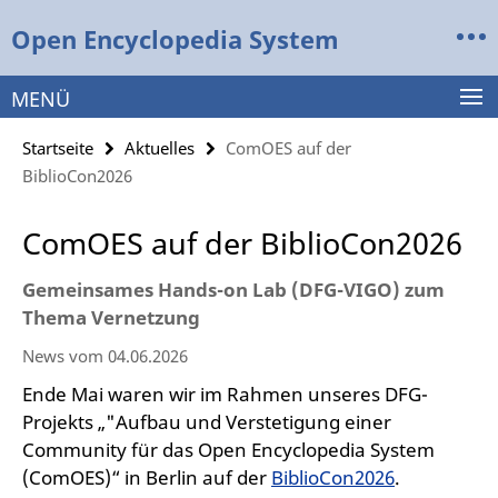
Springe
Service-
Open Encyclopedia System
direkt
Navigation
zu
Inhalt
MENÜ
Startseite
Aktuelles
ComOES auf der
BiblioCon2026
ComOES auf der BiblioCon2026
Gemeinsames Hands-on Lab (DFG-VIGO) zum
Thema Vernetzung
News vom 04.06.2026
Ende Mai waren wir im Rahmen unseres DFG-
Projekts „"Aufbau und Verstetigung einer
Community für das Open Encyclopedia System
(ComOES)“ in Berlin auf der
BiblioCon2026
.