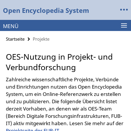
Springe
Service-
Open Encyclopedia System
direkt
Navigation
zu
Inhalt
MENÜ
Startseite
Projekte
OES-Nutzung in Projekt- und
Verbundforschung
Zahlreiche wissenschaftliche Projekte, Verbünde
und Einrichtungen nutzen das Open Encyclopedia
System, um ein Online-Referenzwerk zu erstellen
und zu publizieren. Die folgende Übersicht listet
derzeit Vorhaben, an denen wir als OES-Team
(Bereich Digitale Forschungsinfrastrukturen, FUB-
IT) aktiv mitgewirkt haben. Lesen Sie mehr auf der
Projektseite der FUB-IT.