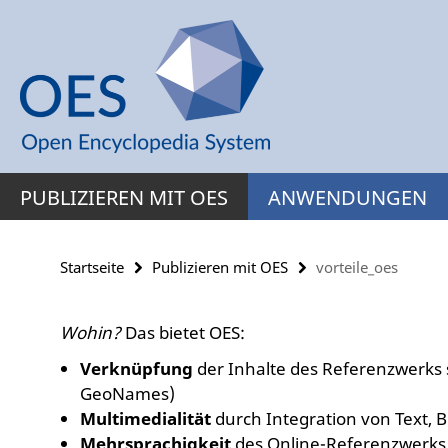
Springe
Service-
direkt
Navigation
zu
Inhalt
PUBLIZIEREN MIT OES
ANWENDUNGEN
Startseite
Publizieren mit OES
vorteile_oes
Wohin?
Das bietet OES:
Verknüpfung
der Inhalte des Referenzwerks
GeoNames)
Multimedialität
durch Integration von Text, Bi
Mehrsprachigkeit
des Online-Referenzwerks