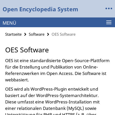
Springe
Service-
Open Encyclopedia System
direkt
Navigation
zu
Inhalt
MENÜ
Startseite
Software
OES Software
OES Software
OES ist eine standardisierte Open-Source-Plattform
für die Erstellung und Publikation von Online-
Referenzwerken im Open Access. Die Software ist
webbasiert.
OES wird als WordPress-Plugin entwickelt und
basiert auf der WordPress-Systemarchitektur.
Diese umfasst eine WordPress-Installation mit
einer relationalen Datenbank (MySQL) sowie
Unterstützung für PHP und HTTPS (z. B. über