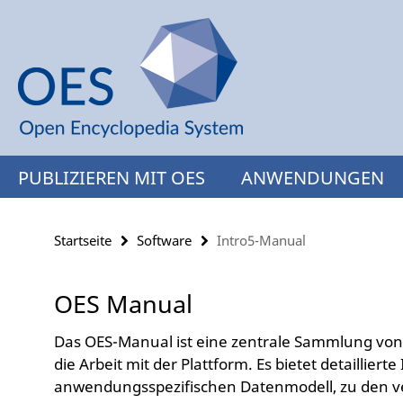
Springe
Service-
direkt
Navigation
zu
Inhalt
PUBLIZIEREN MIT OES
ANWENDUNGEN
Startseite
Software
Intro5-Manual
OES Manual
Das OES-Manual ist eine zentrale Sammlung vo
die Arbeit mit der Plattform. Es bietet detaillier
anwendungsspezifischen Datenmodell, zu den 