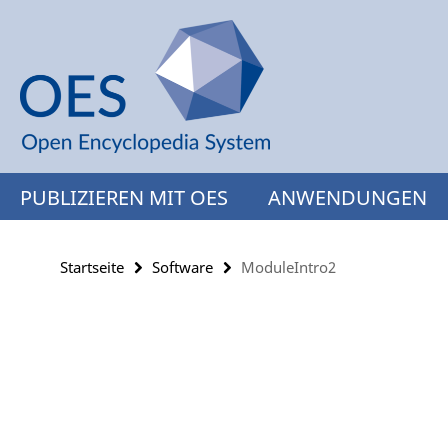
Springe
Service-
direkt
Navigation
zu
Inhalt
PUBLIZIEREN MIT OES
ANWENDUNGEN
Startseite
Software
ModuleIntro2