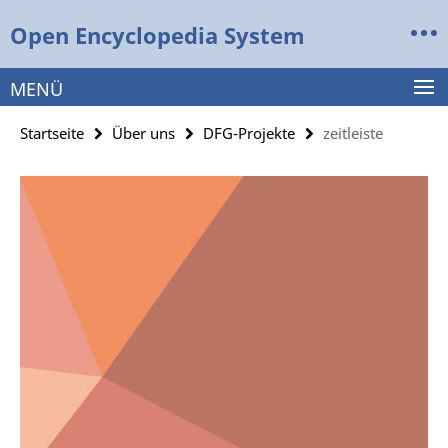
Springe
Service-
Open Encyclopedia System
direkt
Navigation
zu
Inhalt
MENÜ
Startseite
Über uns
DFG-Projekte
zeitleiste