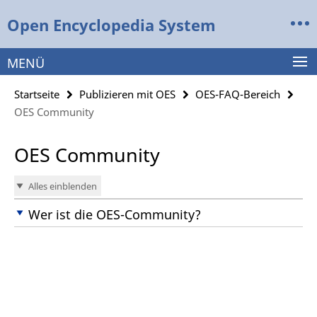
Springe
Service-
Open Encyclopedia System
direkt
Navigation
zu
Inhalt
MENÜ
Startseite
Publizieren mit OES
OES-FAQ-Bereich
OES Community
OES Community
Alles einblenden
Wer ist die OES-Community?